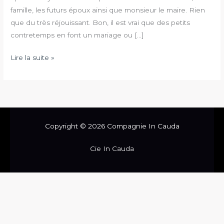
famille, les futurs époux ainsi que monsieur le maire. Rien
que du très réjouissant. Bon, il est vrai que des petits
contretemps en font un mariage ou […]
Lire la suite »
Copyright © 2026 Compagnie In Cauda
Cie In Cauda