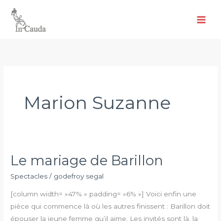
Aller
au
contenu
Marion Suzanne
Le mariage de Barillon
Le
mariage
Spectacles
/
godefroy segal
de
[column width= »47% » padding= »6% »] Voici enfin une
Barillon
pièce qui commence là où les autres finissent : Barillon doit
épouser la jeune femme qu’il aime. Les invités sont là, la