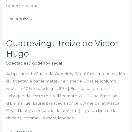
représentations
Lire la suite »
Quatrevingt-treize de Victor
Quatrevingt-
treize
Hugo
de
Spectacles
/
godefroy segal
Victor
Hugo
Adaptation théâtrale de Godefroy Ségal Présentation vidéo
du spectacle par le metteur en scène Dossier [column
width= »40% » padding= »6% »] France culture « La
Fabrique de l’histoire » 5 décembre 2008 Une émission
d’Emmanuel Laurentin avec Fabrice d’Almeida, et Pascal
Ory «Il faut y aller ça vaut la peine. (…) Il y a un lyrisme là-
dedans, comme un méta-langage
Lire la suite »