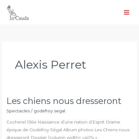
Aller
au
contenu
Alexis Perret
Les chiens nous dresseront
Les
chiens
Spectacles
/
godefroy segal
nous
Cocherel 1364 Naissance d’une nation d’Esprit Drame
dresseront
épique de Godefroy Ségal Album photos Les Chiens nous
dresseront Dossier [column width= »40% »