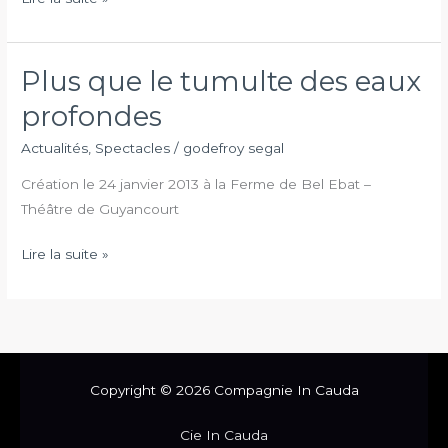
Plus que le tumulte des eaux
Plus
que
profondes
le
Actualités
,
Spectacles
/
godefroy segal
tumulte
des
Création le 24 janvier 2013 à la Ferme de Bel Ebat –
eaux
Théâtre de Guyancourt
profondes
Lire la suite »
Copyright © 2026 Compagnie In Cauda
Cie In Cauda